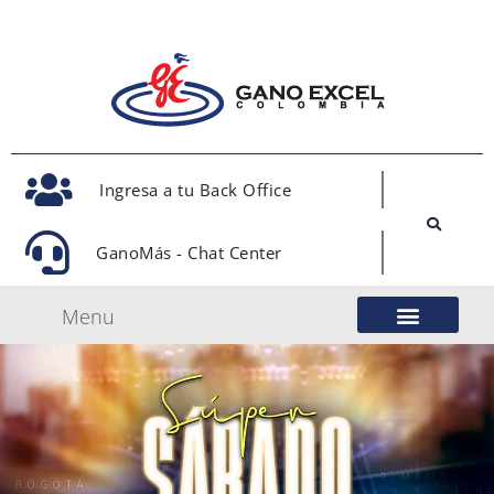
Ingresa a tu Back Office
GanoMás - Chat Center
Menu
Nuestro Modelo de Negocio
Gano Excel Network
Eventos Oficiales