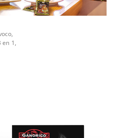
voco,
 en 1,