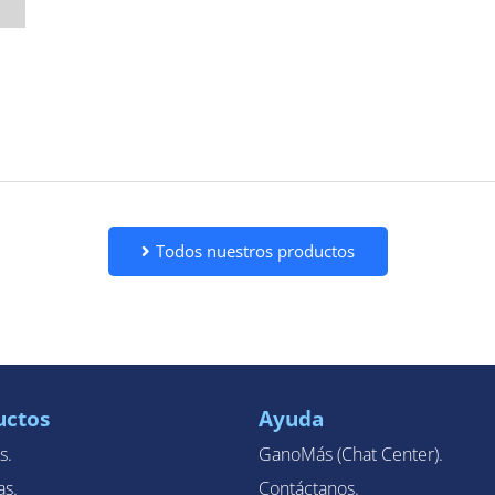
Todos nuestros productos
uctos
Ayuda
s.
GanoMás (Chat Center).
as.
Contáctanos.