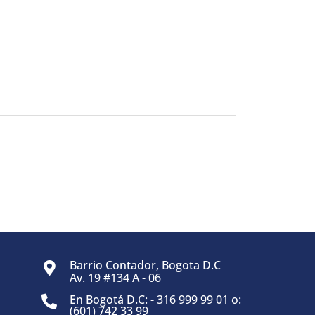
Barrio Contador, Bogota D.C
Av. 19 #134 A - 06
En Bogotá D.C: - 316 999 99 01 o:
(601) 742 33 99