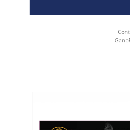
Cont
GanoR