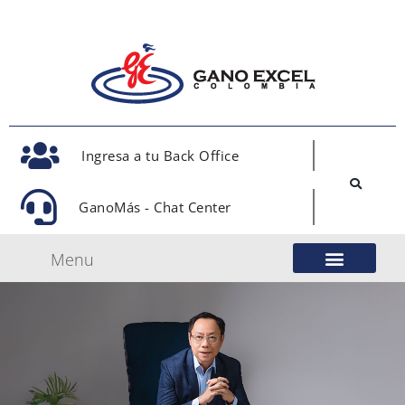
Ingresa a tu Back Office
GanoMás - Chat Center
Menu
Nuestro Modelo de Negocio
Gano Excel Network
Eventos Oficiales