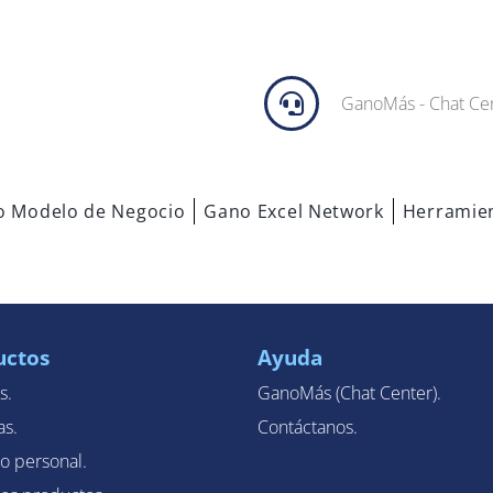
GanoMás - Chat Ce
o Modelo de Negocio
Gano Excel Network
Herramie
uctos
Ayuda
s.
GanoMás (Chat Center).
as.
Contáctanos.
o personal.