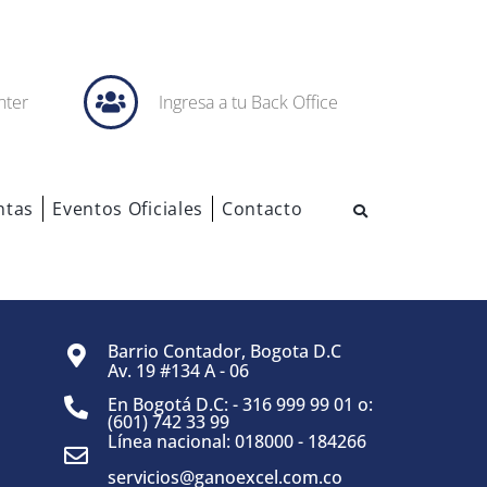
nter
Ingresa a tu Back Office
ntas
Eventos Oficiales
Contacto
Barrio Contador, Bogota D.C
Av. 19 #134 A - 06
En Bogotá D.C: - 316 999 99 01 o:
(601) 742 33 99
Línea nacional: 018000 - 184266
servicios@ganoexcel.com.co