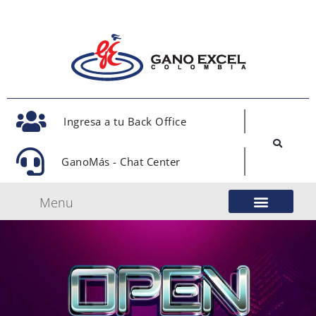
Ingresa a tu Back Office
GanoMás - Chat Center
Menu
Nuestro Modelo de Negocio
Gano Excel Network
Eventos Oficiales