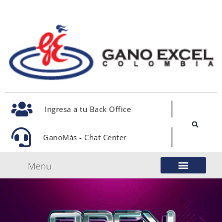
Ingresa a tu Back Office
GanoMás - Chat Center
Menu
Nuestro Modelo de Negocio
Gano Excel Network
Eventos Oficiales