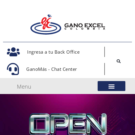
Ingresa a tu Back Office
GanoMás - Chat Center
Menu
Nuestro Modelo de Negocio
Gano Excel Network
Eventos Oficiales