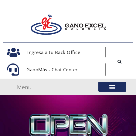
Ingresa a tu Back Office
GanoMás - Chat Center
Menu
Nuestro Modelo de Negocio
Gano Excel Network
Eventos Oficiales