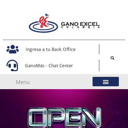
Ingresa a tu Back Office
GanoMás - Chat Center
Menu
Nuestro Modelo de Negocio
Gano Excel Network
Eventos Oficiales