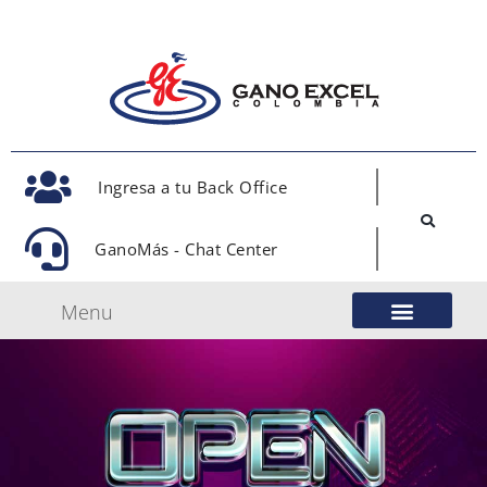
Ingresa a tu Back Office
GanoMás - Chat Center
Menu
Nuestro Modelo de Negocio
Gano Excel Network
Eventos Oficiales