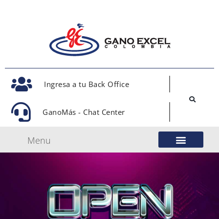
Ingresa a tu Back Office
GanoMás - Chat Center
Menu
Nuestro Modelo de Negocio
Gano Excel Network
Eventos Oficiales