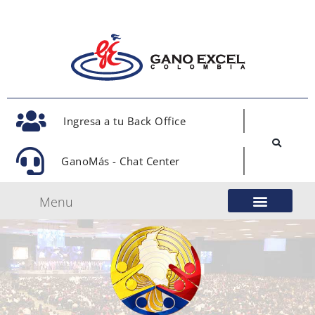
Ingresa a tu Back Office
GanoMás - Chat Center
Menu
Nuestro Modelo de Negocio
Gano Excel Network
Eventos Oficiales