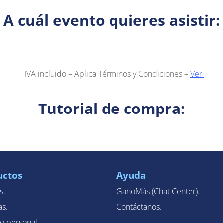
A cuál evento quieres asistir:
IVA incluido – Aplica Términos y Condiciones –
Ver
Tutorial de compra:
uctos
Ayuda
s.
GanoMás (Chat Center).
as.
Contáctanos.
o personal.