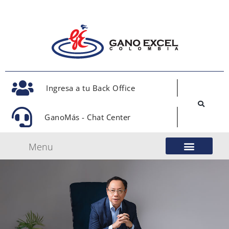
Ingresa a tu Back Office
GanoMás - Chat Center
Menu
Nuestro Modelo de Negocio
Gano Excel Network
Eventos Oficiales