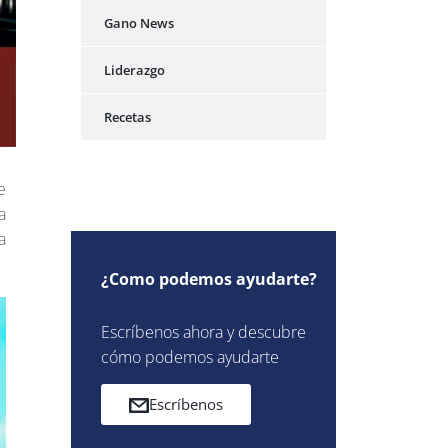
Gano News
Liderazgo
Recetas
e
a
a
¿Como podemos ayudarte?
Escríbenos ahora y descubre
cómo podemos ayudarte
Escríbenos