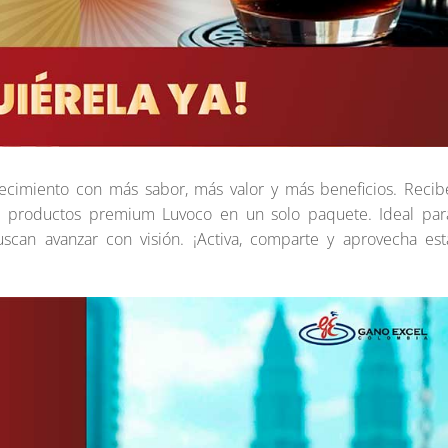
ecimiento con más sabor, más valor y más beneficios. Recib
e productos premium Luvoco en un solo paquete. Ideal par
scan avanzar con visión. ¡Activa, comparte y aprovecha est