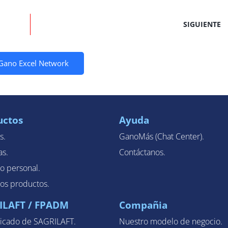
SIGUIENTE
Gano Excel Network
uctos
Ayuda
s.
GanoMás (Chat Center).
as.
Contáctanos.
o personal.
los productos.
ILAFT / FPADM
Compañia
cado de SAGRILAFT.
Nuestro modelo de negocio.