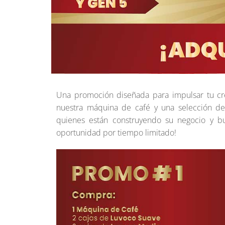
Una promoción diseñada para impulsar tu cr
nuestra máquina de café y una selección d
quienes están construyendo su negocio y bu
oportunidad por tiempo limitado!